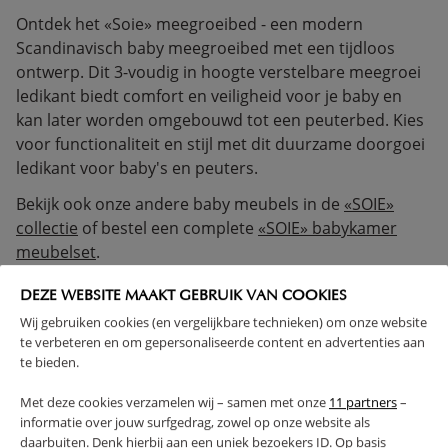
Ontdek het «Soie» meegroeibed - een modern
Scandinavisch baby meegroeibed met een tijdloos
ontwerp. Dit 3-voudig in hoogte verstelbare meegroei
ledikant biedt comfort en veiligheid voor je baby en
kan later worden omgebouwd tot een peuterbed. Kies
voor functionaliteit en stijl met dit duurzame doorgoei
ledikant voor baby's en peuters.
Bekijk ook onze andere baby meubels in de
«SOIE»
collectie
of bestel een complete
«SOIE» babykamer
meubelset
.
Profiteer van extra voordeel! Dit product is ook
DEZE WEBSITE MAAKT GEBRUIK VAN COOKIES
verkrijgbaar als een
complete babykamerset
,
Wij gebruiken cookies (en vergelijkbare technieken) om onze website
waardoor je in één keer alles hebt én geniet van extra
te verbeteren en om gepersonaliseerde content en advertenties aan
korting. Shop de set en bespaar!
te bieden.
< 4 JAAR
MULTIFUNCTIONEEL
Met deze cookies verzamelen wij – samen met onze
11 partners
–
informatie over jouw surfgedrag, zowel op onze website als
VOLDOET AAN EN-VEILIGHEIDSNORM
daarbuiten. Denk hierbij aan een uniek bezoekers ID. Op basis