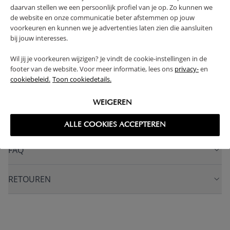
VERVAARDIGD IN EUROPA
SOLIDE CONSTRUCTIE
daarvan stellen we een persoonlijk profiel van je op. Zo kunnen we
IN HOOGTE VERSTELBAAR
de website en onze communicatie beter afstemmen op jouw
voorkeuren en kunnen we je advertenties laten zien die aansluiten
(Lees verder)
bij jouw interesses.
Wil jij je voorkeuren wijzigen? Je vindt de cookie-instellingen in de
WAARSCHUWING
footer van de website. Voor meer informatie, lees ons
privacy-
en
cookiebeleid.
Toon cookiedetails.
PRODUCTEIGENSCHAPPEN
WEIGEREN
PLUS- EN MINPUNTEN
ALLE COOKIES ACCEPTEREN
FAQ
RETOUREN