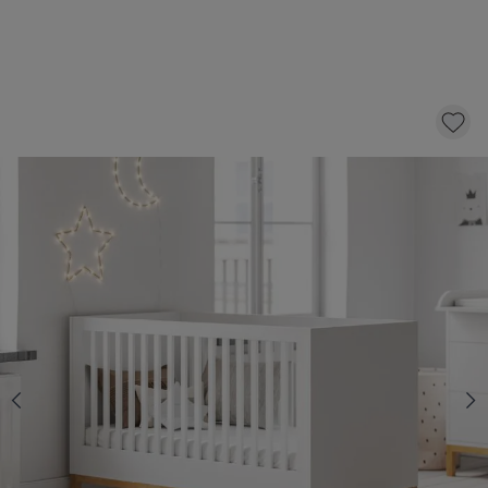
MEEGROEIBED «SOIE» | 140X70 CM | WIT
350,-
KLIK EN BESTEL
Kies een matras met 10 € korting
PEUTERMATRAS «NOVA» PREMIUM
SCHUIM | 70 X 140 CM
99,95
89,95