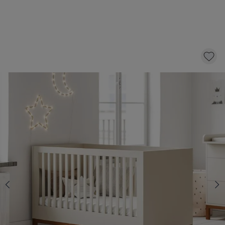
MEEGROEIBED «SOIE» | 140 X 70 CM |
OATMEAL
399,
95
KLIK EN BESTEL
Op voorraad
Kies een matras met 10 € korting