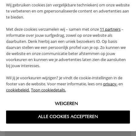
collectie of bestel een
complete «SOIE» babykamer
Wij gebruiken cookies (en vergelijkbare technieken) om onze website
te verbeteren en om gepersonaliseerde content en advertenties aan
meubelset
.
te bieden.
Profiteer van extra voordeel! Dit product is ook
Met deze cookies verzamelen wij – samen met onze
11 partners
–
verkrijgbaar als een
complete babykamerset
,
informatie over jouw surfgedrag, zowel op onze website als
waardoor je in één keer alles hebt én geniet van extra
daarbuiten. Denk hierbij aan een uniek bezoekers ID. Op basis
daarvan stellen we een persoonlijk profiel van je op. Zo kunnen we
korting. Shop de set en bespaar!
de website en onze communicatie beter afstemmen op jouw
Dit product staat opgesteld in onze concept store.
voorkeuren en kunnen we je advertenties laten zien die aansluiten
bij jouw interesses.
< 4 JAAR
MULTIFUNCTIONEEL
Wil jij je voorkeuren wijzigen? Je vindt de cookie-instellingen in de
VOLDOET AAN EN-VEILIGHEIDSNORM
footer van de website. Voor meer informatie, lees ons
privacy-
en
VERVAARDIGD IN EUROPA
SOLIDE CONSTRUCTIE
cookiebeleid.
Toon cookiedetails.
IN HOOGTE VERSTELBAAR
WEIGEREN
(Lees verder)
ALLE COOKIES ACCEPTEREN
WAARSCHUWING