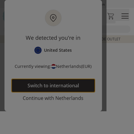
Ga naar hoofdinhoud
Op werkdagen besteld, zelfde dag verzonden
Let op: vertraging bij PostNL. Levering duurt mogelijk langer
Bezoek onze concept store
Zoek
Klantbeoordelingen
4,25/5
We detected you're in
DE LAATSTE ITEMS UIT VORIGE COLLECTIES | SHOP DE OUTLET
United States
Currently viewing:
Netherlands
(EUR)
Switch to
international
Continue with
Netherlands