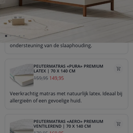
PEUTERMATRAS «NOVA» PREMIUM
SCHUIM | 70 X 140 CM
99,95
89,95
Stevig matras van duurzaam schuim. Voor goede
ondersteuning van de slaaphouding.
PEUTERMATRAS «PURA» PREMIUM
LATEX | 70 X 140 CM
159,95
149,95
Veerkrachtig matras met natuurlijk latex. Ideaal bij
allergieën of een gevoelige huid.
PEUTERMATRAS «AERO» PREMIUM
VENTILEREND | 70 X 140 CM