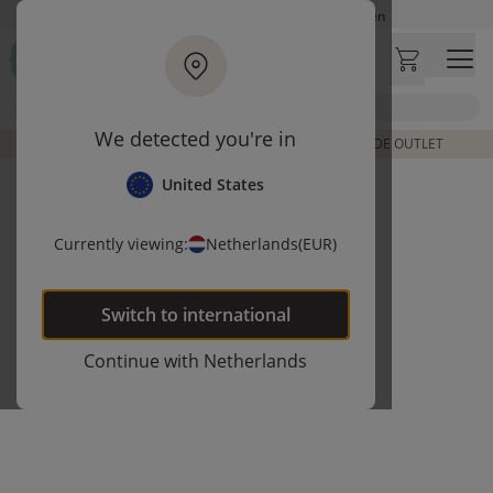
Ga naar hoofdinhoud
Op werkdagen besteld, zelfde dag verzonden
Let op: vertraging bij PostNL. Levering duurt mogelijk langer
Bezoek onze concept store
Zoek
Klantbeoordelingen
4,27/5
We detected you're in
DE LAATSTE ITEMS UIT VORIGE COLLECTIES | SHOP DE OUTLET
United States
Currently viewing:
Netherlands
(EUR)
Switch to
international
Continue with
Netherlands