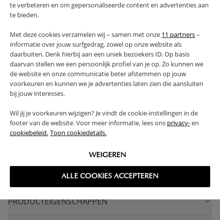
te verbeteren en om gepersonaliseerde content en advertenties aan
groter en beweeglijker wordt, vanaf de geboorte tot
te bieden.
het moment waarop je kindje zelfstandig uit bed kan
klimmen.
Met deze cookies verzamelen wij – samen met onze
11 partners
–
informatie over jouw surfgedrag, zowel op onze website als
Profiteer van extra voordeel! Dit product is ook
daarbuiten. Denk hierbij aan een uniek bezoekers ID. Op basis
verkrijgbaar als een
complete babykamerset
,
daarvan stellen we een persoonlijk profiel van je op. Zo kunnen we
waardoor je in één keer alles hebt én geniet van extra
de website en onze communicatie beter afstemmen op jouw
korting. Shop de set en bespaar!
voorkeuren en kunnen we je advertenties laten zien die aansluiten
bij jouw interesses.
VOLDOET AAN EN-VEILIGHEIDSNORM
Wil jij je voorkeuren wijzigen? Je vindt de cookie-instellingen in de
HANDGEMAAKT IN EUROPA
SOLIDE CONSTRUCTIE
footer van de website. Voor meer informatie, lees ons
privacy-
en
IN HOOGTE VERSTELBAAR
cookiebeleid.
Toon cookiedetails.
(Lees verder)
WEIGEREN
WAARSCHUWING
ALLE COOKIES ACCEPTEREN
PRODUCTEIGENSCHAPPEN