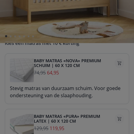
een 2- of 3-delige babykamerset!
De prijs van de set wordt berekend op basis van de
verkoopprijs van de afzonderlijke producten.
Kies een matras met 10 € korting
BABY MATRAS «NOVA» PREMIUM
SCHUIM | 60 X 120 CM
74,95
64,95
Stevig matras van duurzaam schuim. Voor goede
ondersteuning van de slaaphouding.
BABY MATRAS «PURA» PREMIUM
LATEX | 60 X 120 CM
129,95
119,95