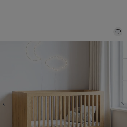
LEDIKANT «JAPANDI» | 60 X 120 CM |
NATUREL
449,
95
KLIK EN BESTEL
Op voorraad
Geniet van extra voordeel bij de aankoop van