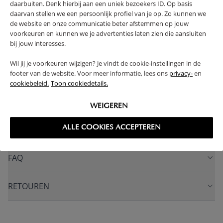
SOLIDE CONSTRUCTIE
daarbuiten. Denk hierbij aan een uniek bezoekers ID. Op basis
daarvan stellen we een persoonlijk profiel van je op. Zo kunnen we
INCLUSIEF STEVIGE LATTENBODEM
de website en onze communicatie beter afstemmen op jouw
IN HOOGTE VERSTELBAAR
voorkeuren en kunnen we je advertenties laten zien die aansluiten
bij jouw interesses.
(Lees verder)
Wil jij je voorkeuren wijzigen? Je vindt de cookie-instellingen in de
WAARSCHUWING
footer van de website. Voor meer informatie, lees ons
privacy-
en
cookiebeleid.
Toon cookiedetails.
PRODUCTEIGENSCHAPPEN
WEIGEREN
ALLE COOKIES ACCEPTEREN
PLUS- EN MINPUNTEN
FAQ
RETOUREN