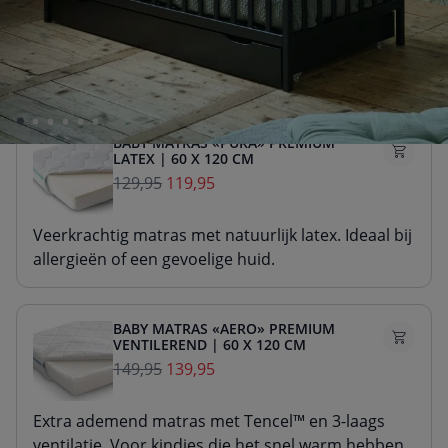
Stevig matras van duurzaam schuim. Voor goede
ondersteuning van de slaaphouding.
BABY MATRAS «PURA» PREMIUM
LATEX | 60 X 120 CM
129,95
119,95
Veerkrachtig matras met natuurlijk latex. Ideaal bij
allergieën of een gevoelige huid.
BABY MATRAS «AERO» PREMIUM
VENTILEREND | 60 X 120 CM
149,95
139,95
Extra ademend matras met Tencel™ en 3-laags
ventilatie. Voor kindjes die het snel warm hebben.