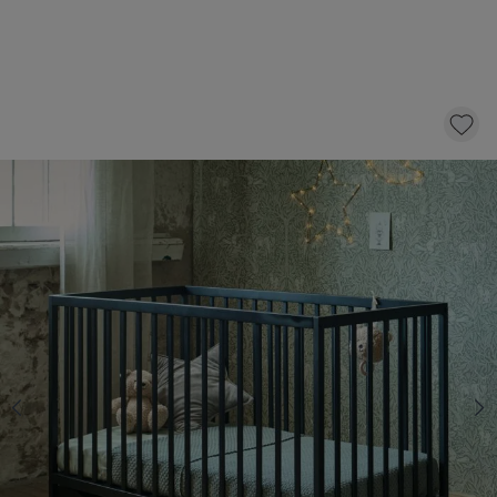
LEDIKANT «HETRE» | 60 X 120 CM | ZWART
169,
95
KLIK EN BESTEL
Kies een matras met 10 € korting
BABY MATRAS «NOVA» PREMIUM
SCHUIM | 60 X 120 CM
74,95
64,95