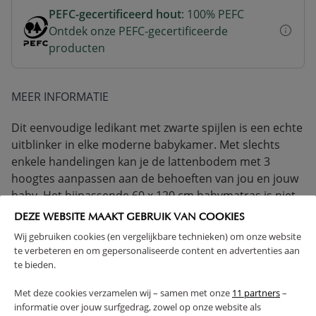
PEFC-gecertificeerd hout
: 100% PEFC
Ontdek onze PEFC-gecertificeerde
producten
MEER INFORMATIE
Dit eenvoudige ledikant met zwarte spijlen is een echte
uitblinker in elke moderne babykamer. Met slechts
enkele handelingen kan je de lattenbodem met 3
hoogtes aanpassen aan de behoeften van jou en jouw
baby. Het bijpassende 60 x 120 cm babymatras is niet
inbegrepen, maar kan wel via onze winkel worden
DEZE WEBSITE MAAKT GEBRUIK VAN COOKIES
besteld.
Wij gebruiken cookies (en vergelijkbare technieken) om onze website
te verbeteren en om gepersonaliseerde content en advertenties aan
LET OP: DIT LEDIKANT STAAT NIET OPGESTELD IN ONZE
te bieden.
CONCEPT STORE!
Met deze cookies verzamelen wij – samen met onze
11 partners
–
VERVAARDIGD UIT MASSIEF HOUT
informatie over jouw surfgedrag, zowel op onze website als