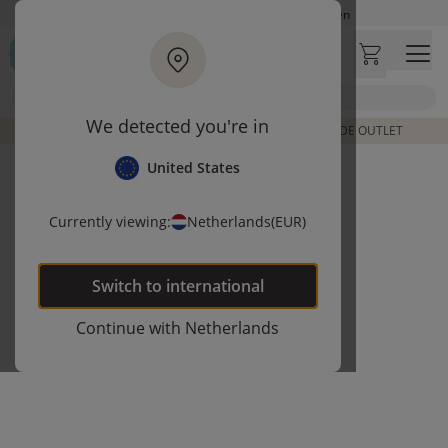
Ga naar hoofdinhoud
Op werkdagen besteld, zelfde dag verzonden
Let op: vertraging bij PostNL. Levering duurt mogelijk langer
Bezoek onze concept store
Zoek
Klantbeoordelingen
4,27/5
We detected you're in
DE LAATSTE ITEMS UIT VORIGE COLLECTIES | SHOP DE OUTLET
United States
Currently viewing:
Netherlands
(EUR)
Switch to
international
Continue with
Netherlands