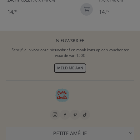
ZACHT ROZE | 70 X 140 CM
| 70 X 140 CM
14,
14,
95
95
NIEUWSBRIEF
Schrijf je in voor onze nieuwsbrief en maak kans op een voucher ter
waarde van 150€
MELD ME AAN
PETITE AMÉLIE