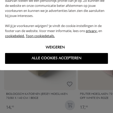
daarvan stellen we een persoonlijk profiel van je op. Zo kunnen we
VAAK SAMEN GEKOCHT
de website en onze communicatie beter afstemmen op jouw
voorkeuren en kunnen we je advertenties laten zien die aansluiten
bij jouw interesses.
Wil jij je voorkeuren wijzigen? Je vindt de cookie-instellingen in de
footer van de website. Voor meer informatie, lees ons
privacy-
en
cookiebeleid.
Toon cookiedetails.
WEIGEREN
ALLE COOKIES ACCEPTEREN
BIOLOGISCH KATOENEN JERSEY HOESLAKEN
PEUTER HOESLAKEN 70 
70/80 X 140 CM | BEIGE
OFF WHITE EN ROZE
14,
17,
95
95