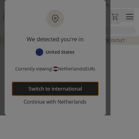
Ga naar hoofdinhoud
Op werkdagen besteld, zelfde dag verzonden
Let op: vertraging bij PostNL. Levering duurt mogelijk langer
Bezoek onze concept store
Zoek
Klantbeoordelingen
4,26/5
We detected you're in
DE LAATSTE ITEMS UIT VORIGE COLLECTIES | SHOP DE OUTLET
United States
Currently viewing:
Netherlands
(EUR)
Switch to
international
Continue with
Netherlands