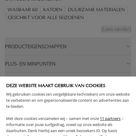
WASBAAR 60
KATOEN
DUURZAME MATERIALEN
GESCHIKT VOOR ALLE SEIZOENEN
(Lees verder)
PRODUCTEIGENSCHAPPEN
PLUS- EN MINPUNTEN
FAQ
DEZE WEBSITE MAAKT GEBRUIK VAN COOKIES
Wij gebruiken cookies (en vergelijkbare technieken) om onze website
RETOUREN
te verbeteren en om gepersonaliseerde content en advertenties aan
te bieden.
Met deze cookies verzamelen wij – samen met onze
11 partners
–
informatie over jouw surfgedrag, zowel op onze website als
daarbuiten. Denk hierbij aan een uniek bezoekers ID. Op basis
High-contrast mode