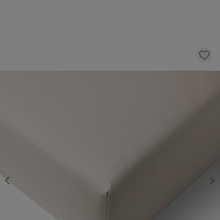
ORGANIC COTTON JERSEY HOESLAKEN -
LICHT TAUPE | 70 X 140 CM
14,
95
KLIK EN BESTEL
Aantal
Op voorraad