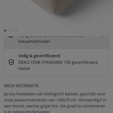
Snelle levering
Voor 23:00 besteld, dezelfde dag
verzonden
Betaal nu of in 3 delen
Veilig afrekenen met verschillende
betaalmethoden
Veilig & gecertificeerd
OEKO-TEX® STANDARD 100 gecertificeerd
textiel
MEER INFORMATIE
Jersey hoeslaken van biologisch katoen, geschikt voor
onze peutermatrassen van 140x70 cm. Vervaardigd in
een mooie, warme grijze tint, die goed te combineren
is in iedere kinderkamer.