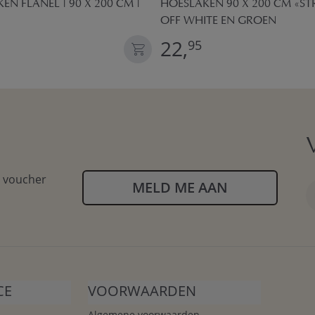
EN FLANEL | 90 X 200 CM |
HOESLAKEN 90 X 200 CM «STR
OFF WHITE EN GROEN
22,
95
n voucher
MELD ME AAN
CE
VOORWAARDEN
Algemene voorwaarden