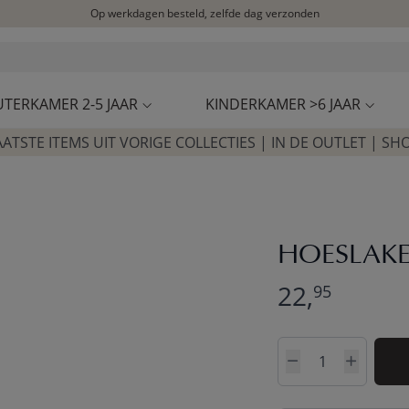
Op werkdagen besteld, zelfde dag verzonden
Let op: vertraging bij PostNL. Levering duurt mogelijk langer
Bezoek onze concept store
Klantbeoordelingen
4,25/5
UTERKAMER 2-5 JAAR
KINDERKAMER >6 JAAR
AATSTE ITEMS UIT VORIGE COLLECTIES | IN DE OUTLET | SH
HOESLAKEN
22,
95
Aantal