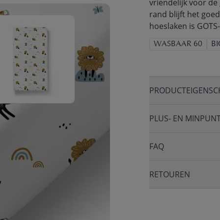
vriendelijk voor de 
rand blijft het go
hoeslaken is GOTS-
WASBAAR 60
B
PRODUCTEIGENSC
PLUS- EN MINPUN
FAQ
RETOUREN