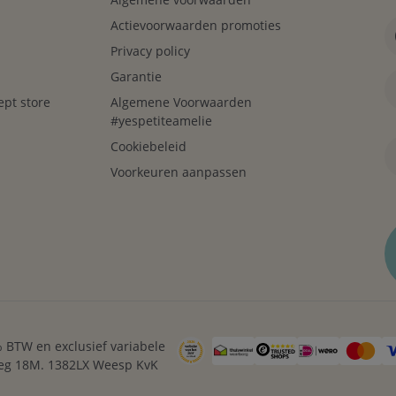
Actievoorwaarden promoties
Privacy policy
Garantie
ept store
Algemene Voorwaarden
#yespetiteamelie
Cookiebeleid
Voorkeuren aanpassen
1% BTW en exclusief variabele
weg 18M. 1382LX Weesp KvK