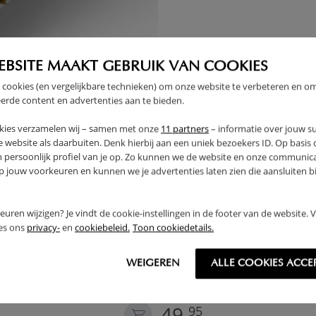
EBSITE MAAKT GEBRUIK VAN COOKIES
 cookies (en vergelijkbare technieken) om onze website te verbeteren en o
erde content en advertenties aan te bieden.
kies verzamelen wij – samen met onze
11 partners
– informatie over jouw s
 website als daarbuiten. Denk hierbij aan een uniek bezoekers ID. Op basis
n persoonlijk profiel van je op. Zo kunnen we de website en onze communica
jouw voorkeuren en kunnen we je advertenties laten zien die aansluiten bi
rkeuren wijzigen? Je vindt de cookie-instellingen in de footer van de website.
ees ons
privacy-
en
cookiebeleid.
Toon cookiedetails.
 MATRASBESCHERMER​
00 CM
WEIGEREN
ALLE COOKIES ACCE
DEKBEDOVERTREKSET 140X2
«LARA» WIT
49,
95