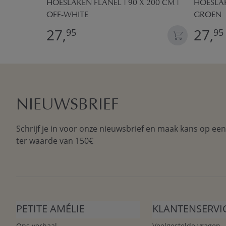
HOESLAKEN FLANEL | 90 X 200 CM |
HOESLAK
UD ROZE
OFF-WHITE
GROEN
27,
27,
95
95
NIEUWSBRIEF
Schrijf je in voor onze nieuwsbrief en maak kans op ee
ter waarde van 150€
PETITE AMÉLIE
KLANTENSERVI
Ons verhaal
Veelgestelde vragen