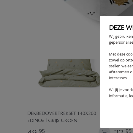
VAAK SAMEN GEKOCHT
DEZE W
Wij gebruiken
gepersonalise
Met deze coo
zowel op onze
stellen we ee
afstemmen op 
interesses.
Wil jij je voo
informatie, l
MOLTON
80/90X2
- LED |
DEKBEDOVERTREKSET 140X200
«DINO» | GRIJS-GROEN
49,
22,
95
95