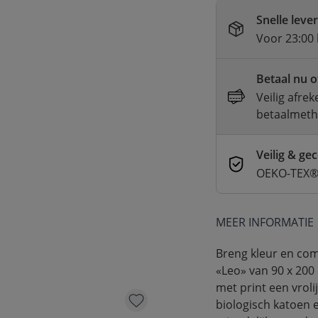
Snelle leve
Voor 23:00 
Betaal nu o
Veilig afre
betaalmet
Veilig & gec
OEKO-TEX® 
MEER INFORMATIE
Breng kleur en com
«Leo» van 90 x 200
met print een vrol
biologisch katoen e