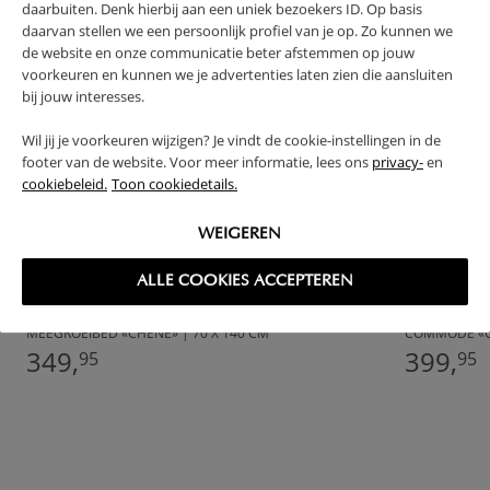
daarbuiten. Denk hierbij aan een uniek bezoekers ID. Op basis
daarvan stellen we een persoonlijk profiel van je op. Zo kunnen we
de website en onze communicatie beter afstemmen op jouw
voorkeuren en kunnen we je advertenties laten zien die aansluiten
bij jouw interesses.
Wil jij je voorkeuren wijzigen? Je vindt de cookie-instellingen in de
footer van de website. Voor meer informatie, lees ons
privacy-
en
cookiebeleid.
Toon cookiedetails.
WEIGEREN
ALLE COOKIES ACCEPTEREN
MEEGROEIBED «CHÊNE» | 70 X 140 CM
COMMODE «
349,
399,
95
95