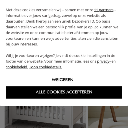
Met deze cookies verzamelen wij – samen met onze
11 partners
–
informatie over jouw surfgedrag, zowel op onze website als
daarbuiten. Denk hierbij aan een uniek bezoekers ID. Op basis
daarvan stellen we een persoonlijk profiel van je op. Zo kunnen we
de website en onze communicatie beter afstemmen op jouw
voorkeuren en kunnen we je advertenties laten zien die aansluiten
bij jouw interesses.
High-contrast mode
Wil jij je voorkeuren wijzigen? Je vindt de cookie-instellingen in de
VAAK SAMEN GEKOCHT
footer van de website. Voor meer informatie, lees ons
privacy-
en
cookiebeleid.
Toon cookiedetails.
OUTLET
WEIGEREN
ALLE COOKIES ACCEPTEREN