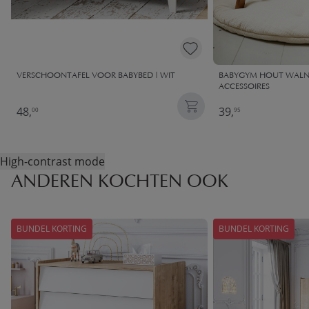
VERSCHOONTAFEL VOOR BABYBED | WIT
BABYGYM HOUT WALNOO
ACCESSOIRES
48,
39,
00
95
High-contrast mode
ANDEREN KOCHTEN OOK
BUNDEL KORTING
BUNDEL KORTING