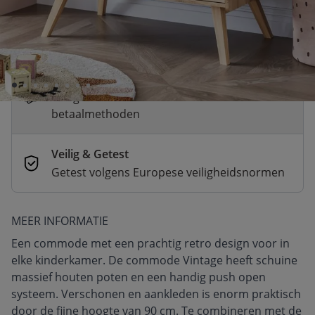
Snelle levering
Voor 21:00 besteld, dezelfde dag
verzonden
Betaal nu of in 3 delen
Veilig afrekenen met verschillende
betaalmethoden
Veilig & Getest
Getest volgens Europese veiligheidsnormen
MEER INFORMATIE
Een commode met een prachtig retro design voor in
elke kinderkamer. De commode Vintage heeft schuine
massief houten poten en een handig push open
systeem. Verschonen en aankleden is enorm praktisch
door de fijne hoogte van 90 cm. Te combineren met de