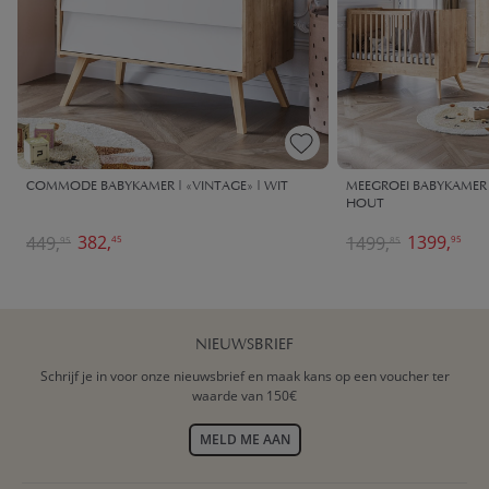
COMMODE BABYKAMER | «VINTAGE» | WIT
MEEGROEI BABYKAMER 
HOUT
382,
1399,
449,
1499,
45
95
95
85
NIEUWSBRIEF
Schrijf je in voor onze nieuwsbrief en maak kans op een voucher ter
waarde van 150€
MELD ME AAN