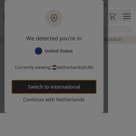
Ga naar hoofdinhoud
Op werkdagen besteld, zelfde dag verzonden
Let op: vertraging bij PostNL. Levering duurt mogelijk langer
Bezoek onze concept store
Zoek
Klantbeoordelingen
4,25/5
We detected you're in
DE LAATSTE ITEMS UIT VORIGE COLLECTIES | SHOP DE OUTLET
United States
Currently viewing:
Netherlands
(EUR)
Switch to
international
Continue with
Netherlands