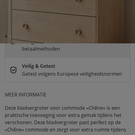
Snelle levering
Voor 23:00 besteld, dezelfde dag
verzonden
Betaal nu of in 3 delen
Veilig afrekenen met verschillende
betaalmethoden
Veilig & Getest
Getest volgens Europese veiligheidsnormen
MEER INFORMATIE
Deze bladvergroter voor commode «Chêne» is een
praktische toevoeging voor extra gemak tijdens het
verschonen. Deze bladvergroter past perfect op de
«Chêne» commode en zorgt voor extra ruimte tijdens