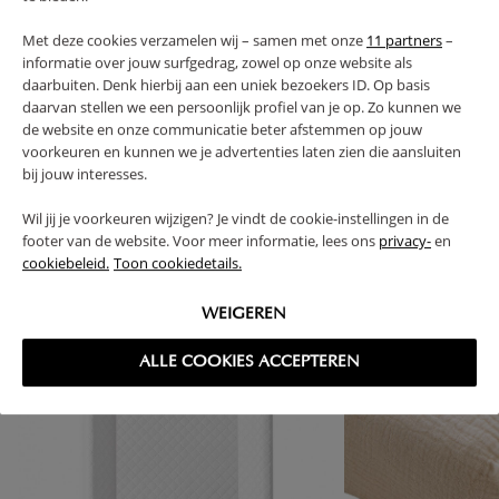
FAQ
Met deze cookies verzamelen wij – samen met onze
11 partners
–
informatie over jouw surfgedrag, zowel op onze website als
RETOUREN
daarbuiten. Denk hierbij aan een uniek bezoekers ID. Op basis
daarvan stellen we een persoonlijk profiel van je op. Zo kunnen we
de website en onze communicatie beter afstemmen op jouw
voorkeuren en kunnen we je advertenties laten zien die aansluiten
bij jouw interesses.
High-contrast mode
Wil jij je voorkeuren wijzigen? Je vindt de cookie-instellingen in de
VAAK SAMEN GEKOCHT
footer van de website. Voor meer informatie, lees ons
privacy-
en
cookiebeleid.
Toon cookiedetails.
WEIGEREN
ALLE COOKIES ACCEPTEREN