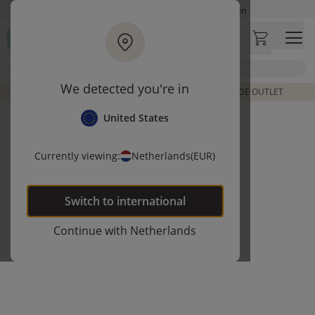
Ga naar hoofdinhoud
Op werkdagen besteld, zelfde dag verzonden
Let op: vertraging bij PostNL. Levering duurt mogelijk langer
Bezoek onze concept store
Zoek
Klantbeoordelingen
4,29/5
We detected you're in
DE LAATSTE ITEMS UIT VORIGE COLLECTIES | SHOP DE OUTLET
United States
Currently viewing:
Netherlands
(EUR)
Switch to
international
Continue with
Netherlands