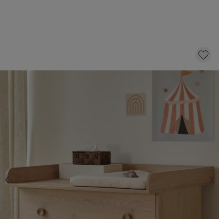
BLADVERGROTER VOOR COMMODE
«CHÊNE»
64,
95
KLIK EN BESTEL
Op voorraad