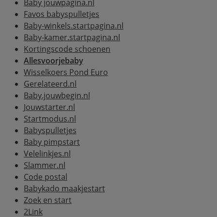
Baby jouwpagina.nl
Favos babyspulletjes
Baby-winkels.startpagina.nl
Baby-kamer.startpagina.nl
Kortingscode schoenen
Allesvoorjebaby
Wisselkoers Pond Euro
Gerelateerd.nl
Baby.jouwbegin.nl
Jouwstarter.nl
Startmodus.nl
Babyspulletjes
Baby pimpstart
Velelinkjes.nl
Slammer.nl
Code postal
Babykado maakjestart
Zoek en start
2Link