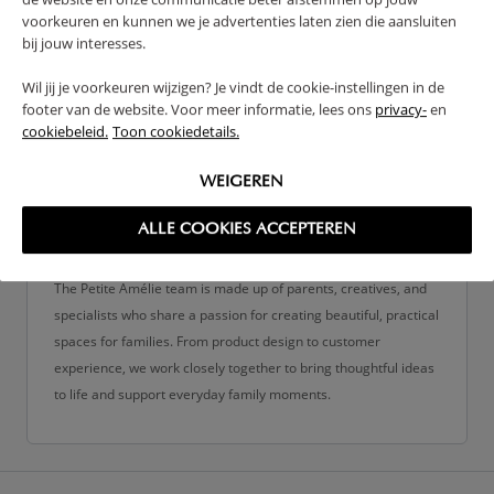
voorkeuren en kunnen we je advertenties laten zien die aansluiten
bij jouw interesses.
Wil jij je voorkeuren wijzigen? Je vindt de cookie-instellingen in de
footer van de website. Voor meer informatie, lees ons
privacy-
en
cookiebeleid.
Toon cookiedetails.
WEIGEREN
ALLE COOKIES ACCEPTEREN
Petite Amélie Team
The Petite Amélie team is made up of parents, creatives, and
specialists who share a passion for creating beautiful, practical
spaces for families. From product design to customer
experience, we work closely together to bring thoughtful ideas
to life and support everyday family moments.