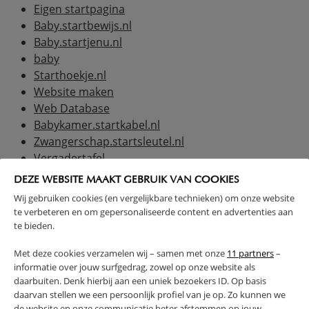
Eigen startpagina
Baby.startbewijs.nl
Baby.startjenu.nl
baby
Starthoekje.nl
Website maken
Web Database
Babykamer.startkabel.nl
Zwangerschap.startsleutel.nl
Vergadertafel
Kinderkleding
DEZE WEBSITE MAAKT GEBRUIK VAN COOKIES
baby links Uwpagina
Wij gebruiken cookies (en vergelijkbare technieken) om onze website
Baby linkjespagina
te verbeteren en om gepersonaliseerde content en advertenties aan
B
abyonlineshop.favorietje.nl
te bieden.
Tipjes.nl
Met deze cookies verzamelen wij – samen met onze
11 partners
–
Babywinkelgids.nl
informatie over jouw surfgedrag, zowel op onze website als
BooGolinks!
daarbuiten. Denk hierbij aan een uniek bezoekers ID. Op basis
daarvan stellen we een persoonlijk profiel van je op. Zo kunnen we
de website en onze communicatie beter afstemmen op jouw