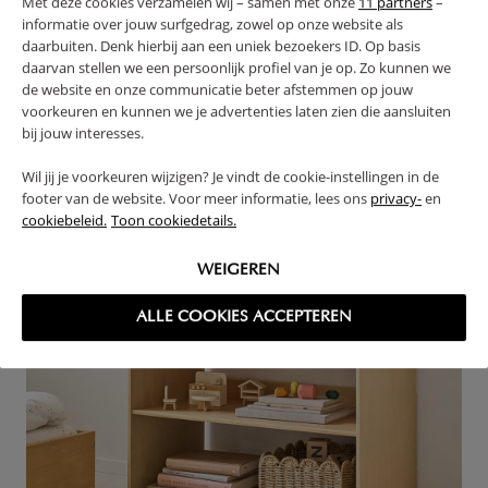
Met deze cookies verzamelen wij – samen met onze
11 partners
–
verbondenheid.
informatie over jouw surfgedrag, zowel op onze website als
daarbuiten. Denk hierbij aan een uniek bezoekers ID. Op basis
Ik geloof er sterk in dat kinderen het beste groeien
daarvan stellen we een persoonlijk profiel van je op. Zo kunnen we
wanneer ze zich veilig voelen. En veiligheid ontstaat
de website en onze communicatie beter afstemmen op jouw
vaak juist door de kleine dingen die iedere dag
voorkeuren en kunnen we je advertenties laten zien die aansluiten
bij jouw interesses.
terugkomen.
Wil jij je voorkeuren wijzigen? Je vindt de cookie-instellingen in de
footer van de website. Voor meer informatie, lees ons
privacy-
en
cookiebeleid.
Toon cookiedetails.
WEIGEREN
ALLE COOKIES ACCEPTEREN