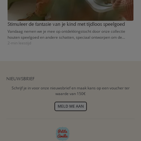
Stimuleer de fantasie van je kind met tijdloos speelgoed
Vandaag nemen we je mee op ontdekkingstocht door onze collectie
houten speelgoed en andere schatten, speciaal ontworpen om de
2-min leestijd
verbeelding van je kind te prikkelen en te ontwikkelen, vanaf de eerste
levensdagen tot de eerste schooldag.
NIEUWSBRIEF
Schrijf je in voor onze nieuwsbrief en maak kans op een voucher ter
waarde van 150€
MELD ME AAN