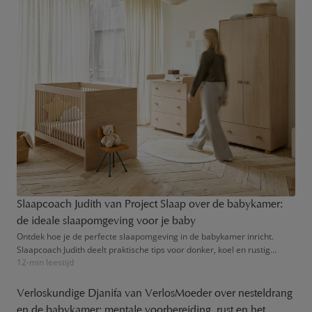
Slaapcoach Judith van Project Slaap over de babykamer:
de ideale slaapomgeving voor je baby
Ontdek hoe je de perfecte slaapomgeving in de babykamer inricht.
Slaapcoach Judith deelt praktische tips voor donker, koel en rustig
12-min leestijd
slapen.
Verloskundige Djanifa van VerlosMoeder over nesteldrang
en de babykamer: mentale voorbereiding, rust en het