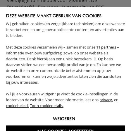
veelzijdige tuinmeubel voor gezinnen. De
Picknicktafel «Provence» is gemaakt van FSC-
gecertificeerd sparrenhout met een weerbestendige
DEZE WEBSITE MAAKT GEBRUIK VAN COOKIES
verfafwerking, geschikt voor kinderen van 2 tot 10
Wij gebruiken cookies (en vergelijkbare technieken) om onze website
jaar. Eten, tekenen, knutselen en spelen op één plek.
te verbeteren en om gepersonaliseerde content en advertenties aan
Bekijk de hele collectie buitenspeelgoed
en ontdek
te bieden.
hoe het in jouw tuin past.
Met deze cookies verzamelen wij – samen met onze
11 partners
–
informatie over jouw surfgedrag, zowel op onze website als
daarbuiten. Denk hierbij aan een uniek bezoekers ID. Op basis
BUITENSPEELGOED OPBERGEN EN ONDERHOUDEN
daarvan stellen we een persoonlijk profiel van je op. Zo kunnen we
Goed opbergen en af en toe een beetje onderhoud
de website en onze communicatie beter afstemmen op jouw
verlengen de levensduur van buitenspeelgoed
voorkeuren en kunnen we je advertenties laten zien die aansluiten
aanzienlijk. En het scheelt je elk voorjaar de
bij jouw interesses.
teleurstelling van verweerd speelgoed dat een
seizoen te lang buiten heeft gestaan.
Wil jij je voorkeuren wijzigen? Je vindt de cookie-instellingen in de
footer van de website. Voor meer informatie, lees ons
privacy-
en
OPBERGTIPS PER TYPE SPEELGOED
cookiebeleid.
Toon cookiedetails.
Zandspeelgoed en klein spul als emmers, schepjes
en vormpjes berg je het makkelijkst op in een
WEIGEREN
opbergbox met deksel, bij voorkeur waterdicht. Een