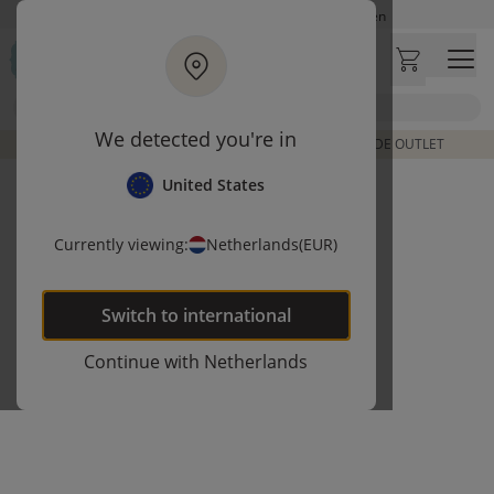
Ga naar hoofdinhoud
Op werkdagen besteld, zelfde dag verzonden
Let op: vertraging bij PostNL. Levering duurt mogelijk langer
Bezoek onze concept store
Zoek
Klantbeoordelingen
4,27/5
We detected you're in
DE LAATSTE ITEMS UIT VORIGE COLLECTIES | SHOP DE OUTLET
United States
Currently viewing:
Netherlands
(EUR)
Switch to
international
Continue with
Netherlands