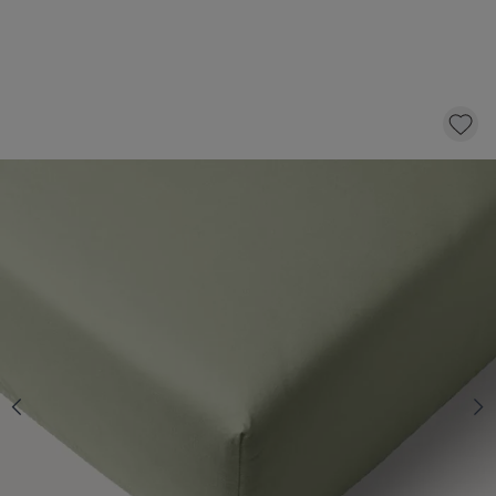
BIOLOGISCH KATOENEN JERSEY
HOESLAKEN 70/80 X 140 CM | OLIJFGROEN
14,
95
KLIK EN BESTEL
Aantal
Op voorraad