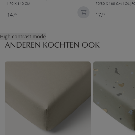
| 70 X 140 CM
70/80 X 160 CM | OLIJ
14,
17,
95
95
High-contrast mode
ANDEREN KOCHTEN OOK