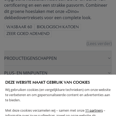
certificering en een een strakke pasvorm. Combineer
dit groene hoeslaken met onze «Dino»
dekbedovertreksets voor een complete look.
WASBAAR 60
BIOLOGISCH KATOEN
ZEER GOED ADEMEND
(Lees verder)
PRODUCTEIGENSCHAPPEN
PLUS- EN MINPUNTEN
DEZE WEBSITE MAAKT GEBRUIK VAN COOKIES
FAQ
Wij gebruiken cookies (en vergelijkbare technieken) om onze website
te verbeteren en om gepersonaliseerde content en advertenties aan
te bieden.
RETOUREN
Met deze cookies verzamelen wij – samen met onze
11 partners
–
informatie over jouw surfgedrag, zowel op onze website als