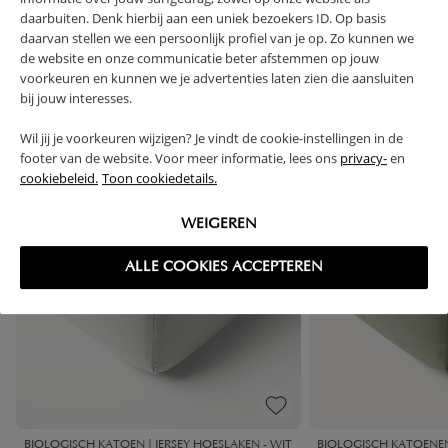
daarbuiten. Denk hierbij aan een uniek bezoekers ID. Op basis
daarvan stellen we een persoonlijk profiel van je op. Zo kunnen we
de website en onze communicatie beter afstemmen op jouw
High-contrast mode
voorkeuren en kunnen we je advertenties laten zien die aansluiten
VAAK SAMEN GEKOCHT
bij jouw interesses.
Wil jij je voorkeuren wijzigen? Je vindt de cookie-instellingen in de
footer van de website. Voor meer informatie, lees ons
privacy-
en
cookiebeleid.
Toon cookiedetails.
WEIGEREN
ALLE COOKIES ACCEPTEREN
BIOLOGISCH KATOEN | JERSEY HOESLAKEN - WIT
BIOLOGISCH KATOENEN