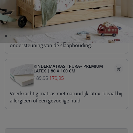
KINDERMATRAS «NOVA» PREMIUM
SCHUIM | 80 X 160 CM
129,95
119,95
Stevig matras van duurzaam schuim. Voor goede
ondersteuning van de slaaphouding.
KINDERMATRAS «PURA» PREMIUM
LATEX | 80 X 160 CM
189,95
179,95
Veerkrachtig matras met natuurlijk latex. Ideaal bij
allergieën of een gevoelige huid.