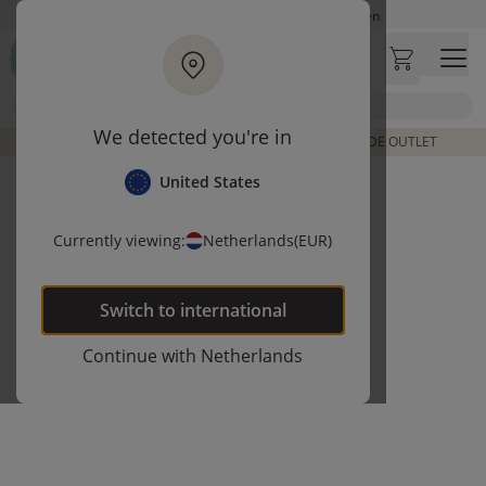
Ga naar hoofdinhoud
Op werkdagen besteld, zelfde dag verzonden
Let op: vertraging bij PostNL. Levering duurt mogelijk langer
Bezoek onze concept store
Zoek
Klantbeoordelingen
4,27/5
We detected you're in
DE LAATSTE ITEMS UIT VORIGE COLLECTIES | SHOP DE OUTLET
United States
Currently viewing:
Netherlands
(EUR)
Switch to
international
Continue with
Netherlands