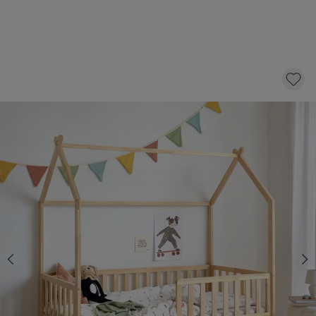
BEDHUISJE / JUNIORBED «RÊVE» | 80 X 160
CM | NATUREL
229,
95
KLIK EN BESTEL
Inclusief lade
Ja
Nee
Kies een matras met 10 € korting