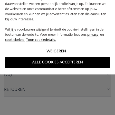
VERVAARDIGD UIT MASSIEF HOUT
daarvan stellen we een persoonlijk profiel van je op. Zo kunnen we
INCLUSIEF STEVIGE LATTENBODEM
de website en onze communicatie beter afstemmen op jouw
voorkeuren en kunnen we je advertenties laten zien die aansluiten
(Lees verder)
bij jouw interesses.
Wil jij je voorkeuren wijzigen? Je vindt de cookie-instellingen in de
WAARSCHUWING
footer van de website. Voor meer informatie, lees ons
privacy-
en
cookiebeleid.
Toon cookiedetails.
PRODUCTEIGENSCHAPPEN
WEIGEREN
PLUS- EN MINPUNTEN
ALLE COOKIES ACCEPTEREN
FAQ
RETOUREN