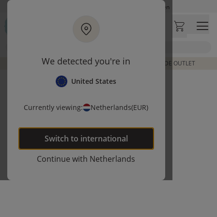
Ga naar hoofdinhoud
Op werkdagen besteld, zelfde dag verzonden
Let op: vertraging bij PostNL. Levering duurt mogelijk langer
Bezoek onze concept store
Zoek
Klantbeoordelingen
4,29/5
We detected you're in
DE LAATSTE ITEMS UIT VORIGE COLLECTIES | SHOP DE OUTLET
United States
Currently viewing:
Netherlands
(EUR)
Switch to
international
Continue with
Netherlands