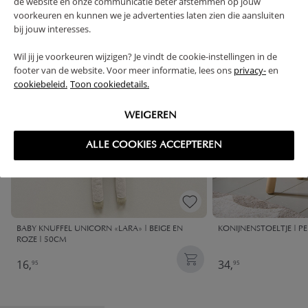
de website en onze communicatie beter afstemmen op jouw
voorkeuren en kunnen we je advertenties laten zien die aansluiten
bij jouw interesses.
Wil jij je voorkeuren wijzigen? Je vindt de cookie-instellingen in de
footer van de website. Voor meer informatie, lees ons
privacy-
en
cookiebeleid.
Toon cookiedetails.
WEIGEREN
ALLE COOKIES ACCEPTEREN
BABY KNUFFEL UNICORN «LARA» | BEIGE EN
KONIJNENSTOELTJE | P
ROZE | 50CM
16,
34,
95
95