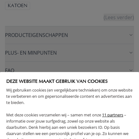
KATOEN
(Lees verder)
PRODUCTEIGENSCHAPPEN
PLUS- EN MINPUNTEN
FAQ
DEZE WEBSITE MAAKT GEBRUIK VAN COOKIES
RETOUREN
Wij gebruiken cookies (en vergelijkbare technieken) om onze website
te verbeteren en om gepersonaliseerde content en advertenties aan
te bieden.
Met deze cookies verzamelen wij – samen met onze
11 partners
–
informatie over jouw surfgedrag, zowel op onze website als
High-contrast mode
daarbuiten. Denk hierbij aan een uniek bezoekers ID. Op basis
VAAK SAMEN GEKOCHT
daarvan stellen we een persoonlijk profiel van je op. Zo kunnen we