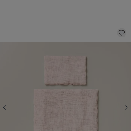
POPPEN BEDDENGOED «COLOMBE»
14,
95
Niet op voorraad
Informeer mij over beschikbaarheid
Dit product is tijdelijk uitverkocht
De verwachte levertijd is onbekend