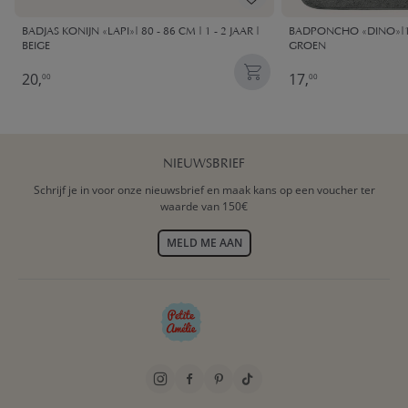
BADJAS KONIJN «LAPI»| 80 - 86 CM | 1 - 2 JAAR |
BADPONCHO «DINO»|1 -
BEIGE
GROEN
20,
17,
00
00
NIEUWSBRIEF
Schrijf je in voor onze nieuwsbrief en maak kans op een voucher ter
waarde van 150€
MELD ME AAN