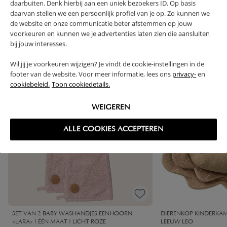
daarbuiten. Denk hierbij aan een uniek bezoekers ID. Op basis
daarvan stellen we een persoonlijk profiel van je op. Zo kunnen we
High-contrast mode
de website en onze communicatie beter afstemmen op jouw
VAAK SAMEN GEKOCHT
voorkeuren en kunnen we je advertenties laten zien die aansluiten
bij jouw interesses.
Wil jij je voorkeuren wijzigen? Je vindt de cookie-instellingen in de
BUNDEL KORTING
footer van de website. Voor meer informatie, lees ons
privacy-
en
cookiebeleid.
Toon cookiedetails.
WEIGEREN
ALLE COOKIES ACCEPTEREN
SET VAN 2 BABY WASHANDJES EENHOORN
DIERENKOP KINDERKA
«LARA» | ÉÉN MAAT | LICHT ROZE
LEEUW LEO