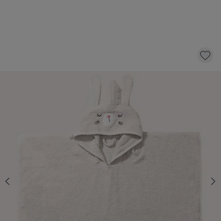
BADPONCHO KONIJN «LAPI»| 1 - 4 JAAR |
52 X 63 CM | BEIGE
17,-
KLIK EN BESTEL
Aantal
Op voorraad