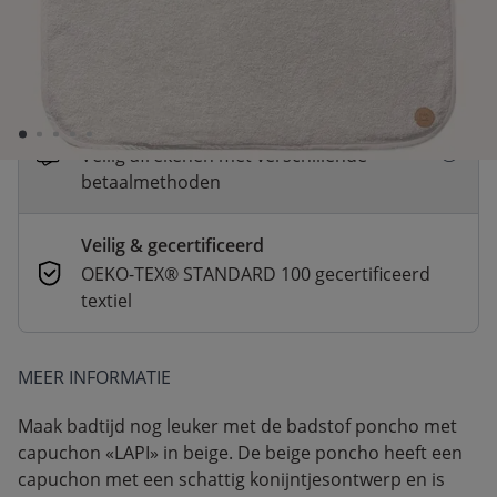
Snelle levering
Voor 23:00 besteld, dezelfde dag
verzonden
Betaal nu of in 3 delen
Veilig afrekenen met verschillende
betaalmethoden
Veilig & gecertificeerd
OEKO-TEX® STANDARD 100 gecertificeerd
textiel
MEER INFORMATIE
Maak badtijd nog leuker met de badstof poncho met
capuchon «LAPI» in beige. De beige poncho heeft een
capuchon met een schattig konijntjesontwerp en is