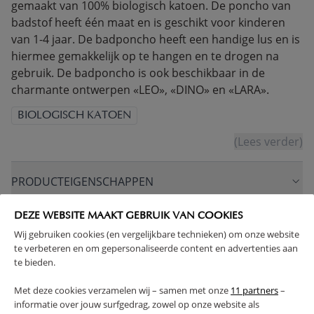
gemaakt van 100% biologisch katoen. De poncho van
badstof heeft één maat en is geschikt voor kinderen
van 1-4 jaar. De badponcho heeft een handige lus en is
hiermee gemakkelijk op te hangen en te drogen na
gebruik. De badponcho is ook beschikbaar in de
charmante ontwerpen «LEO», «DINO» en «LARA».
BIOLOGISCH KATOEN
(Lees verder)
PRODUCTEIGENSCHAPPEN
DEZE WEBSITE MAAKT GEBRUIK VAN COOKIES
PLUS- EN MINPUNTEN
Wij gebruiken cookies (en vergelijkbare technieken) om onze website
te verbeteren en om gepersonaliseerde content en advertenties aan
RETOUREN
te bieden.
Met deze cookies verzamelen wij – samen met onze
11 partners
–
informatie over jouw surfgedrag, zowel op onze website als