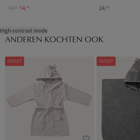
14,
19,
24,
94
90
95
High-contrast mode
ANDEREN KOCHTEN OOK
OUTLET
OUTLET