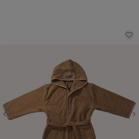
BADJAS «LEO»| 110 - 122 CM | 5 - 6 JAAR |
CARAMEL
20,-
KLIK EN BESTEL
Aantal
Op voorraad