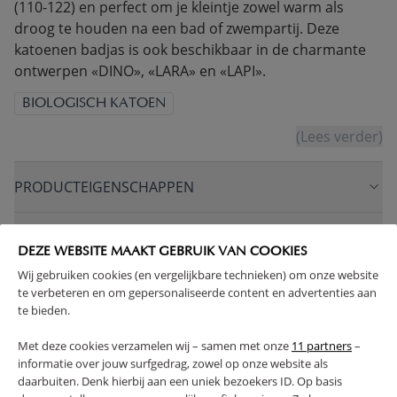
(110-122) en perfect om je kleintje zowel warm als
droog te houden na een bad of zwempartij. Deze
katoenen badjas is ook beschikbaar in de charmante
ontwerpen «DINO», «LARA» en «LAPI».
BIOLOGISCH KATOEN
(Lees verder)
PRODUCTEIGENSCHAPPEN
PLUS- EN MINPUNTEN
DEZE WEBSITE MAAKT GEBRUIK VAN COOKIES
Wij gebruiken cookies (en vergelijkbare technieken) om onze website
RETOUREN
te verbeteren en om gepersonaliseerde content en advertenties aan
te bieden.
Met deze cookies verzamelen wij – samen met onze
11 partners
–
informatie over jouw surfgedrag, zowel op onze website als
daarbuiten. Denk hierbij aan een uniek bezoekers ID. Op basis
High-contrast mode