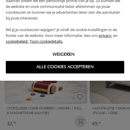
daarvan stellen we een persoonlijk profiel van je op. Zo kunnen we
VAAK SAMEN GEKOCHT
de website en onze communicatie beter afstemmen op jouw
voorkeuren en kunnen we je advertenties laten zien die aansluiten
bij jouw interesses.
Wil jij je voorkeuren wijzigen? Je vindt de cookie-instellingen in de
footer van de website. Voor meer informatie, lees ons
privacy-
en
cookiebeleid.
Toon cookiedetails.
WEIGEREN
ALLE COOKIES ACCEPTEREN
STOFZUIGER VOOR KINDEREN «NOYER» | INCL.
NACHTKASTJE VOOR KI
8 MAGNETISCHE MUNTJES
«PLUME» | GRIJS
32,
49,
95
95