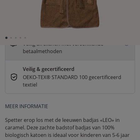
Snelle levering
Voor 23:00 besteld, dezelfde dag
verzonden
Betaal nu of in 3 delen
Veilig afrekenen met verschillende
betaalmethoden
Veilig & gecertificeerd
OEKO-TEX® STANDARD 100 gecertificeerd
textiel
MEER INFORMATIE
Spetter erop los met de leeuwen badjas «LEO» in
caramel. Deze zachte badstof badjas van 100%
biologisch katoen is ideaal voor kinderen van 5-6 jaar