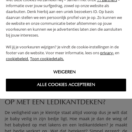
100X150CM BASIC JERSEY/SHERPA
100X150CM BASIC KNIT - WILD
informatie over jouw surfgedrag, zowel op onze website als
- WARM SAND
ROSE
daarbuiten. Denk hierbij aan een uniek bezoekers ID. Op basis
daarvan stellen we een persoonlijk profiel van je op. Zo kunnen we
29,
36,
99
99
de website en onze communicatie beter afstemmen op jouw
voorkeuren en kunnen we je advertenties laten zien die aansluiten
bij jouw interesses.
Wil jij je voorkeuren wijzigen? Je vindt de cookie-instellingen in de
footer van de website. Voor meer informatie, lees ons
privacy-
en
cookiebeleid.
Toon cookiedetails.
1 - 6 van 6 resultaten
WEIGEREN
ALLE COOKIES ACCEPTEREN
HOE MAAK JE HET BABYBED VEILIG
OP MET EEN LEDIKANTDEKEN?
De veiligheid van je kleintje staat altijd voorop dus je wilt dat
je baby veilig in zijn bedje ligt. Hoe maak je dan de wieg of
het babybed op met lakens en een ledikantdeken? Je maakt
het bedje verkort op. Wat dat betekent? Simpel gezegd: de