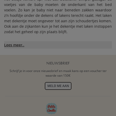
voetjes van de baby moeten de onderkant van het bed
voelen. Zo kan je baby niet naar beneden zakken waardoor
z’n hoofdje onder de dekens of lakens terecht raakt. Het laken
met dekentje moet ongeveer tot aan zijn schoudertjes komen.
Ook aan de zijkanten kun je het dekentje met laken instoppen
zodat het geheel op zijn plaats blijft.
Lees meer..
LEDIKANTDEKEN OOK GESCHIKT
VOOR PEUTERBED
De afmeting van onze dekentjes, 100 x 150 cm is ook geschikt
NIEUWSBRIEF
voor peuterbedden. Als je nu voor je baby een lief
Schrijf je in voor onze nieuwsbrief en maak kans op een voucher ter
ledikantdekentje aanschaft, kun je daar nog een hele tijd mee
waarde van 150€
doen. Zelfs als je baby verhuist naar een peuterbed, is deze
deken groot genoeg om je kind lekker in te stoppen in zijn
MELD ME AAN
nieuwe bed. Gebruik een dekentje in deze maat eventueel
ook op de bank in de woonkamer of als speelkleed.
BABYDEKEN LEDIKANTJE MOET