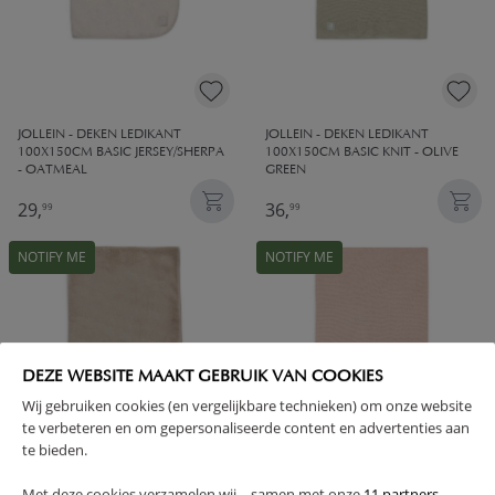
JOLLEIN - DEKEN LEDIKANT
JOLLEIN - DEKEN LEDIKANT
100X150CM BASIC JERSEY/SHERPA
100X150CM BASIC KNIT - OLIVE
- OATMEAL
GREEN
29,
36,
99
99
NOTIFY ME
NOTIFY ME
DEZE WEBSITE MAAKT GEBRUIK VAN COOKIES
Wij gebruiken cookies (en vergelijkbare technieken) om onze website
te verbeteren en om gepersonaliseerde content en advertenties aan
te bieden.
JOLLEIN - DEKEN LEDIKANT
JOLLEIN - DEKEN LEDIKANT
Met deze cookies verzamelen wij – samen met onze
11 partners
–