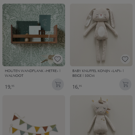
kinderkamer.
HOUTEN WANDPLANK «HETRE» |
BABY KNUFFEL KONIJN «LAPI» |
WALNOOT
BEIGE | 50CM
19,
16,
95
95