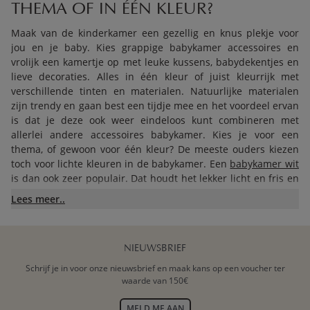
THEMA OF IN ÉÉN KLEUR?
Maak van de kinderkamer een gezellig en knus plekje voor
jou en je baby. Kies grappige babykamer accessoires en
vrolijk een kamertje op met leuke kussens, babydekentjes en
lieve decoraties. Alles in één kleur of juist kleurrijk met
verschillende tinten en materialen. Natuurlijke materialen
zijn trendy en gaan best een tijdje mee en het voordeel ervan
is dat je deze ook weer eindeloos kunt combineren met
allerlei andere accessoires babykamer. Kies je voor een
thema, of gewoon voor één kleur? De meeste ouders kiezen
toch voor lichte kleuren in de babykamer. Een
babykamer wit
is dan ook zeer populair. Dat houdt het lekker licht en fris en
nodigt uit om flink aan de slag te gaan met accessoires voor
Lees meer..
babykamer.
ZOEK NAAR LEUKE TIPS VOOR
NIEUWSBRIEF
BABYKAMER ACCESSOIRES
Schrijf je in voor onze nieuwsbrief en maak kans op een voucher ter
waarde van 150€
Laat je inspireren door allerlei leuke voorbeelden die je op
het internet aantreft over babykamer accessoires. Veel
MELD ME AAN