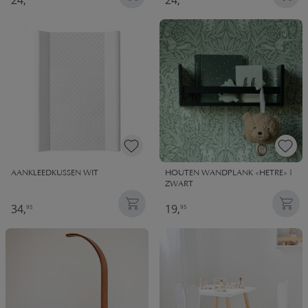
24,
24,
AANKLEEDKUSSEN WIT
HOUTEN WANDPLANK «HETRE» |
ZWART
34,
19,
95
95