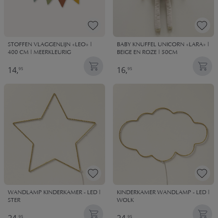
STOFFEN VLAGGENLIJN «LEO» |
BABY KNUFFEL UNICORN «LARA» |
400 CM | MEERKLEURIG
BEIGE EN ROZE | 50CM
14,
16,
95
95
WANDLAMP KINDERKAMER - LED |
KINDERKAMER WANDLAMP - LED |
STER
WOLK
95
95