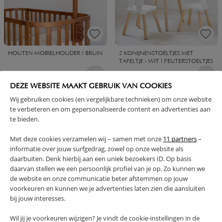
HOUTEN MOBIELHOUDER | BRUIN
2 KONIJNENSTOELTJES MET
TAFELTJE - WIT | PEUTERSTOELTJES
34,
124,
95
95
DEZE WEBSITE MAAKT GEBRUIK VAN COOKIES
Wij gebruiken cookies (en vergelijkbare technieken) om onze website
te verbeteren en om gepersonaliseerde content en advertenties aan
te bieden.
Met deze cookies verzamelen wij – samen met onze
11 partners
–
informatie over jouw surfgedrag, zowel op onze website als
daarbuiten. Denk hierbij aan een uniek bezoekers ID. Op basis
daarvan stellen we een persoonlijk profiel van je op. Zo kunnen we
de website en onze communicatie beter afstemmen op jouw
voorkeuren en kunnen we je advertenties laten zien die aansluiten
bij jouw interesses.
STOFFEN VLAGGENLIJN «LARA» |
HOUTEN WANDPLANK «HETRE» |
400 CM | MEERKLEURIG
WIT EN NATUREL
Wil jij je voorkeuren wijzigen? Je vindt de cookie-instellingen in de