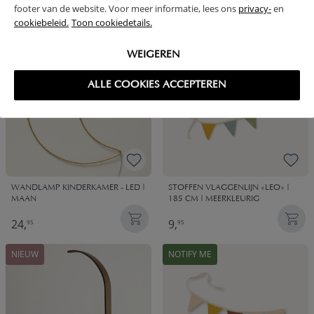
footer van de website. Voor meer informatie, lees ons
privacy-
en
14,
19,
95
95
cookiebeleid.
Toon cookiedetails.
WEIGEREN
ALLE COOKIES ACCEPTEREN
WANDLAMP KINDERKAMER - LED |
STOFFEN VLAGGENLIJN «LEO» |
MAAN
185 CM | MEERKLEURIG
24,
9,
95
95
NIEUW
NOTIFY ME