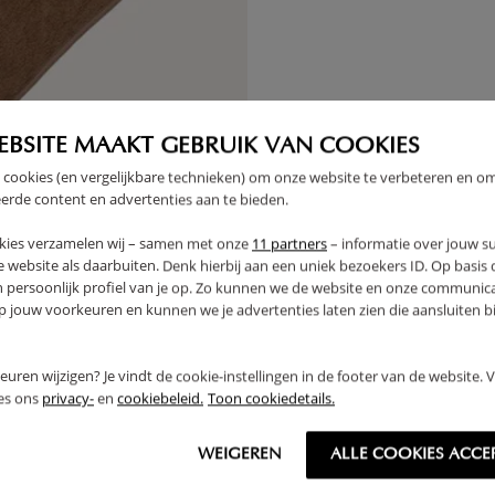
KORTING
EBSITE MAAKT GEBRUIK VAN COOKIES
 cookies (en vergelijkbare technieken) om onze website te verbeteren en o
erde content en advertenties aan te bieden.
kies verzamelen wij – samen met onze
11 partners
– informatie over jouw s
 website als daarbuiten. Denk hierbij aan een uniek bezoekers ID. Op basis
n persoonlijk profiel van je op. Zo kunnen we de website en onze communica
jouw voorkeuren en kunnen we je advertenties laten zien die aansluiten bi
rkeuren wijzigen? Je vindt de cookie-instellingen in de footer van de website.
ees ons
privacy-
en
cookiebeleid.
Toon cookiedetails.
 2 BABY WASHANDJES
HOESLAKEN VOOR BABYBED |
WEIGEREN
ALLE COOKIES ACCE
N «LARA» | ÉÉN MAAT |
120 CM| ORGANIC COTTON |