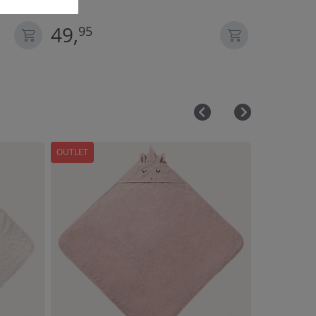
49,
27,
95
95
OUTLET
OUTLET