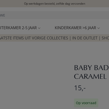
Op werkdagen besteld, zelfde dag verzonden
Let op: vertraging bij PostNL. Levering duurt mogelijk langer
Bezoek onze concept store
Klantbeoordelingen
4,27/5
UTERKAMER 2-5 JAAR
KINDERKAMER >6 JAAR
AATSTE ITEMS UIT VORIGE COLLECTIES | IN DE OUTLET | SH
BABY BADC
CARAMEL
15,-
Op voorraad