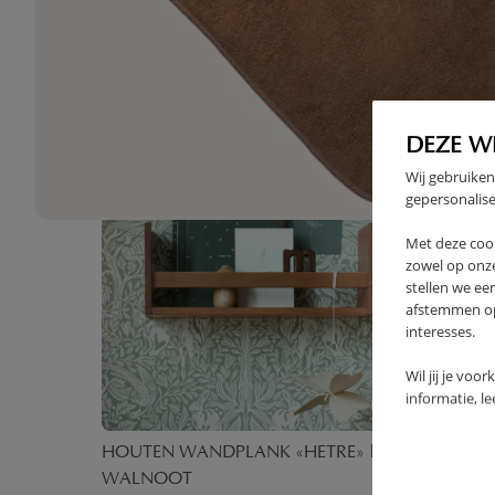
High-contrast mode
VAAK SAMEN GEKOCHT
BUNDEL 
DEZE W
Wij gebruiken
gepersonalise
Met deze coo
zowel op onze
stellen we ee
afstemmen op 
interesses.
Wil jij je voo
informatie, l
RSEY
HOUTEN WANDPLANK «HETRE» |
SET VAN
M | IVOOR
WALNOOT
EENHOOR