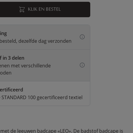
KLIK EN BESTEL
ring
besteld, dezelfde dag verzonden
f in 3 delen
kenen met verschillende
hoden
ertificeerd
STANDARD 100 gecertificeerd textiel
 in met de leeuwen badcape «LEO». De badstof badcape is