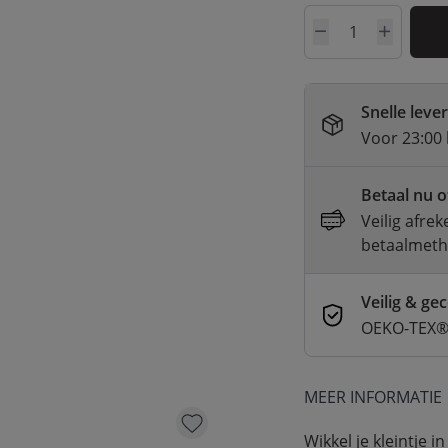
Aantal
Snelle leve
Voor 23:00 
Betaal nu o
Veilig afre
betaalmet
Veilig & gec
OEKO-TEX® 
MEER INFORMATIE
Wikkel je kleintje