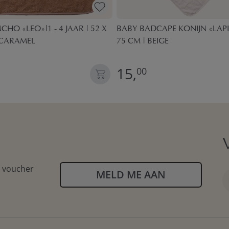
HO «LEO»|1 - 4 JAAR | 52 X
BABY BADCAPE KONIJN «LAPI»
 CARAMEL
75 CM | BEIGE
15,
00
n voucher
MELD ME AAN