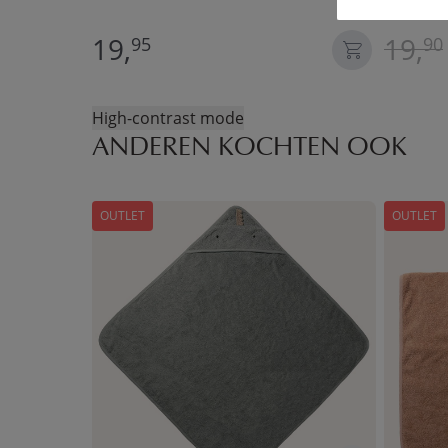
LICHT R
19,
19,
95
90
High-contrast mode
ANDEREN KOCHTEN OOK
OUTLET
OUTLET