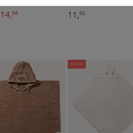
OZE
14,
11,
94
95
OUTLET