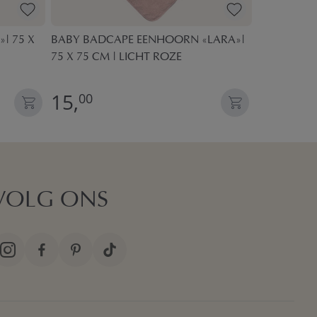
| 75 X
BABY BADCAPE EENHOORN «LARA»|
BADJAS «LEO
75 X 75 CM | LICHT ROZE
JAAR | CA
15,
20,
00
00
VOLG ONS