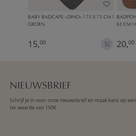
TREKSET
BABY BADCAPE «DINO» | 75 X 75 CM |
BADPONC
NHOES |
GROEN
63 CM |
15,
20,
00
00
NIEUWSBRIEF
Schrijf je in voor onze nieuwsbrief en maak kans op ee
ter waarde van 150€